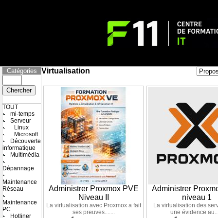
Virtualisation
Catégories
TOUT
mi-temps
Serveur
Linux
Microsoft
Découverte
informatique
Multimédia
Dépannage
Maintenance
Administrer Proxmox PVE
Administrer Prox
Réseau
Niveau II
niveau 1
Maintenance
La virtualisation avec Proxmox a fait
La virtualisation des ser
PC
ses preuves.......
une évidence au...
Hotliner