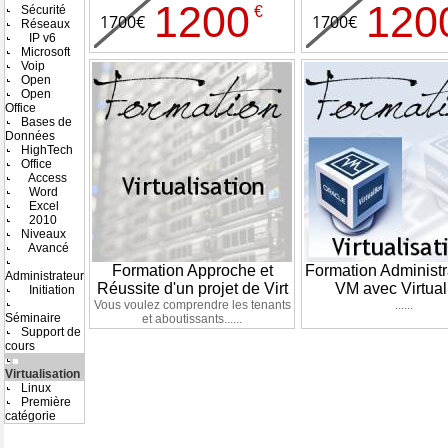
1200
120
Sécurité
€
1700€
1700€
Réseaux
IP v6
Microsoft
Voip
Open
Open
Office
Bases de
Données
HighTech
Office
Access
Word
Excel
2010
Niveaux
Avancé
Formation Approche et
Formation Administr
Administrateur
Réussite d'un projet de Virt
VM avec Virtua
Initiation
Vous voulez comprendre les tenants
......
Séminaire
et aboutissants......
Support de
cours
Virtualisation
Linux
Première
catégorie