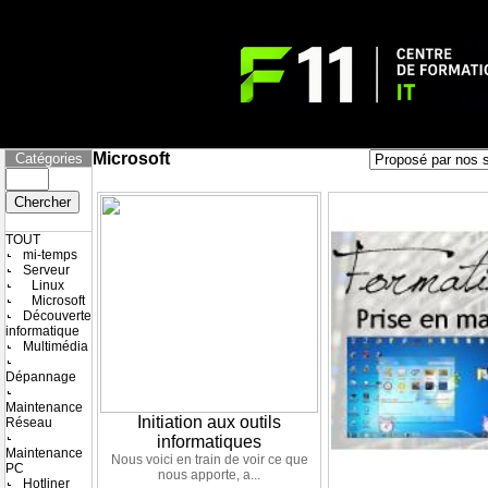
Microsoft
Catégories
TOUT
mi-temps
Serveur
Linux
Microsoft
Découverte
informatique
Multimédia
Dépannage
Maintenance
Initiation aux outils
Réseau
informatiques
Maintenance
Nous voici en train de voir ce que
PC
nous apporte, a...
Hotliner