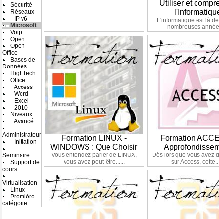
Utiliser et compr
Sécurité
l'Informatiqu
Réseaux
IP v6
L'informatique est là d
Microsoft
nombreuses années
Voip
Open
Open
Office
Bases de
Données
HighTech
Office
Access
Word
Excel
2010
Niveaux
Avancé
Administrateur
Formation LINUX -
Formation ACCE
Initiation
WINDOWS : Que Choisir
Approfondisse
Vous entendez parler de LINUX,
Dès lors que vous avez 
Séminaire
vous avez peut-être......
sur Access, cette...
Support de
cours
Virtualisation
Linux
Première
catégorie