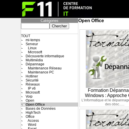
Open Office
Catégories
TOUT
mi-temps
Serveur
Linux
Microsoft
Découverte informatique
Multimédia
Dépannage
Maintenance Réseau
Maintenance PC
Hotliner
Sécurité
Réseaux
IP v6
Formation Dépann
Microsoft
Windows : Approche 
Voip
L'informatique et le dépannag
Open
des obsc......
Open Office
Bases de Données
HighTech
Office
Access
Word
Excel