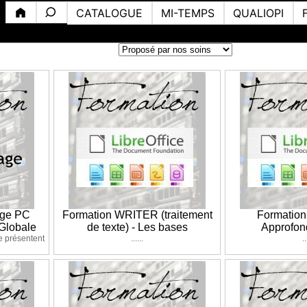
CATALOGUE
MI-TEMPS
QUALIOPI
age PC
Formation WRITER (traitement
Formatio
Globale
de texte) - Les bases
Approfon
e présentent
......
..