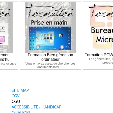
nement
Formation Bien gérer son
Formation PO
rd'hui
ordinateur
Les généralités, f
préparer
lace occupe
Vous en avez assez de chercher vos
documents infor......
SITE MAP
CGV
CGU
ACCESSIBILITE - HANDICAP
QUALIOPI