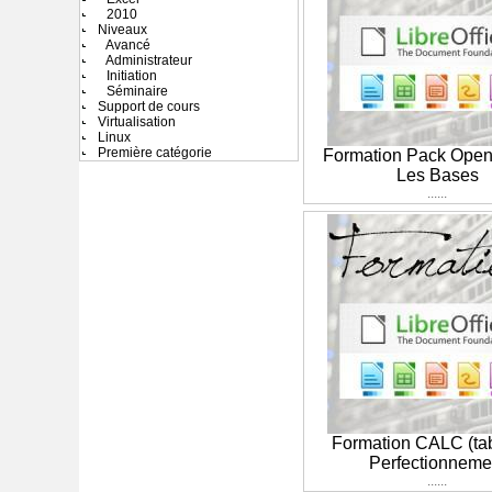
2010
Niveaux
Avancé
Administrateur
Initiation
Séminaire
Support de cours
Virtualisation
Linux
Première catégorie
Formation Pack Open 
Les Bases
......
Formation CALC (tab
Perfectionneme
......