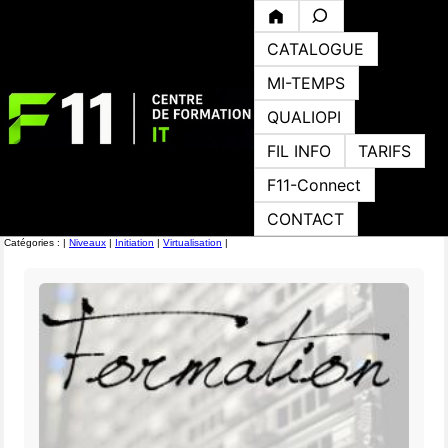
CATALOGUE
MI-TEMPS
QUALIOPI
FIL INFO
TARIFS
F11-Connect
CONTACT
Catégories : |
Niveaux
|
Initiation
|
Virtualisation
|