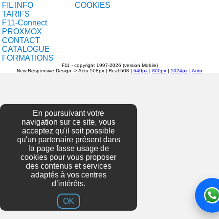
FIL INFO
COOKIES
TARIFS
F11-Connect
PROXMOX
CONTACT
CATALOGUE
FORMATIONS
F11 - copyright 1997-2026 (version Mobile)
New Responsive Design -> Actu:508px |
Real:508 |
640px
|
800px
|
1024px
|
Auto
En poursuivant votre
navigation sur ce site, vous
acceptez qu'il soit possible
qu'un partenaire présent dans
la page fasse usage de
cookies pour vous proposer
des contenus et services
adaptés à vos centres
d’intérêts.
OK