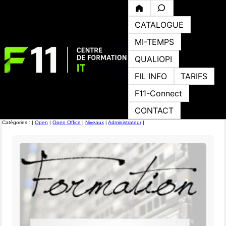
CATALOGUE
MI-TEMPS
QUALIOPI
FIL INFO
TARIFS
F11-Connect
CONTACT
Catégories : |
Open
|
Open Office
|
Niveaux
|
Administrateur
|