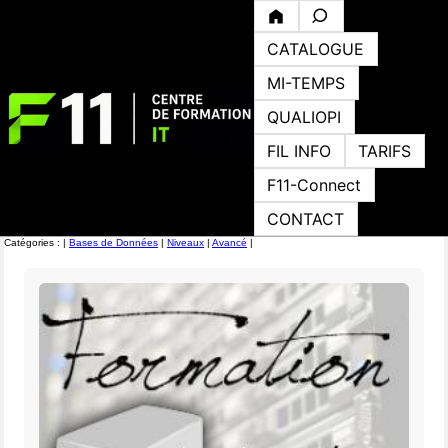
CATALOGUE
MI-TEMPS
QUALIOPI
FIL INFO
TARIFS
F11-Connect
CONTACT
Catégories : |
Bases de Données
|
Niveaux
|
Avancé
|