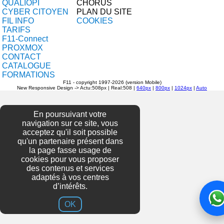
QUALIOPI
CHORUS
CYBER CITOYEN
PLAN DU SITE
FIL INFO
COOKIES
TARIFS
F11-Connect
PROXMOX
CONTACT
CATALOGUE
FORMATIONS
F11 - copyright 1997-2026 (version Mobile)
New Responsive Design -> Actu:508px |
Real:508 |
640px
|
800px
|
1024px
|
Auto
En poursuivant votre
navigation sur ce site, vous
acceptez qu'il soit possible
qu'un partenaire présent dans
la page fasse usage de
cookies pour vous proposer
des contenus et services
adaptés à vos centres
d’intérêts.
OK