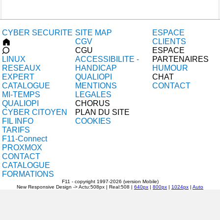
CYBER SECURITE
SITE MAP
ESPACE
CGV
CLIENTS
CGU
ESPACE
LINUX
ACCESSIBILITE -
PARTENAIRES
RESEAUX
HANDICAP
HUMOUR
EXPERT
QUALIOPI
CHAT
CATALOGUE
MENTIONS
CONTACT
MI-TEMPS
LEGALES
QUALIOPI
CHORUS
CYBER CITOYEN
PLAN DU SITE
FIL INFO
COOKIES
TARIFS
F11-Connect
PROXMOX
CONTACT
CATALOGUE
FORMATIONS
F11 - copyright 1997-2026 (version Mobile)
New Responsive Design -> Actu:508px |
Real:508 |
640px
|
800px
|
1024px
|
Auto