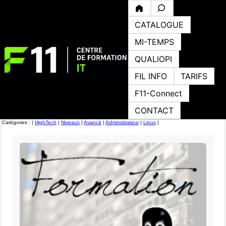
CATALOGUE
MI-TEMPS
QUALIOPI
FIL INFO
TARIFS
F11-Connect
CONTACT
Catégories : |
HighTech
|
Niveaux
|
Avancé
|
Administrateur
|
Linux
|