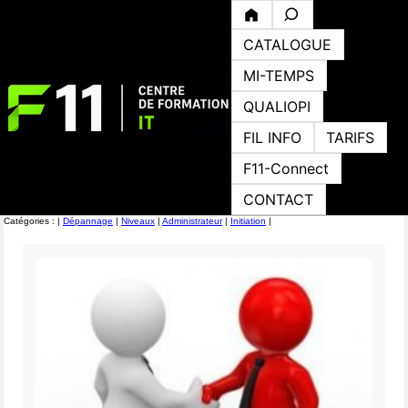
CATALOGUE
MI-TEMPS
QUALIOPI
FIL INFO
TARIFS
F11-Connect
CONTACT
Catégories : |
Dépannage
|
Niveaux
|
Administrateur
|
Initiation
|