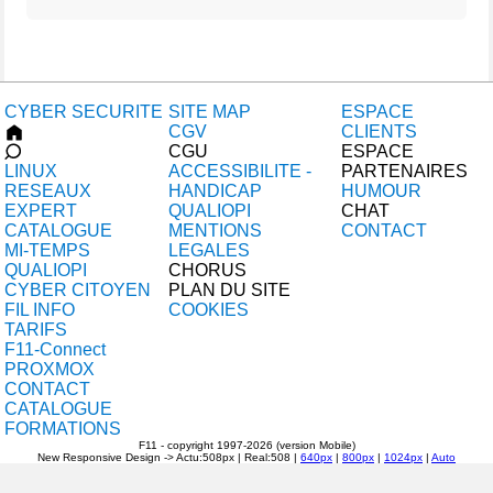
CYBER SECURITE
SITE MAP
ESPACE
CGV
CLIENTS
CGU
ESPACE
LINUX
ACCESSIBILITE -
PARTENAIRES
RESEAUX
HANDICAP
HUMOUR
EXPERT
QUALIOPI
CHAT
CATALOGUE
MENTIONS
CONTACT
MI-TEMPS
LEGALES
QUALIOPI
CHORUS
CYBER CITOYEN
PLAN DU SITE
FIL INFO
COOKIES
TARIFS
F11-Connect
PROXMOX
CONTACT
CATALOGUE
FORMATIONS
F11 - copyright 1997-2026 (version Mobile)
New Responsive Design -> Actu:508px |
Real:508 |
640px
|
800px
|
1024px
|
Auto