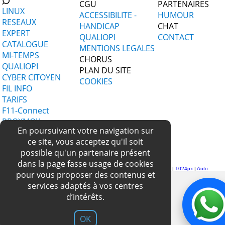
CGU
PARTENAIRES
LINUX
ACCESSIBILITE -
HUMOUR
RESEAUX
HANDICAP
CHAT
EXPERT
QUALIOPI
CONTACT
CATALOGUE
MENTIONS LEGALES
MI-TEMPS
CHORUS
QUALIOPI
PLAN DU SITE
CYBER CITOYEN
COOKIES
FIL INFO
TARIFS
F11-Connect
PROXMOX
En poursuivant votre navigation sur
CONTACT
ce site, vous acceptez qu'il soit
CATALOGUE
possible qu'un partenaire présent
FORMATIONS
dans la page fasse usage de cookies
F11 - copyright 1997-2026 (version Mobile)
New Responsive Design -> Actu:508px |
Real:508 |
640px
|
800px
|
1024px
|
Auto
pour vous proposer des contenus et
services adaptés à vos centres
d’intérêts.
OK