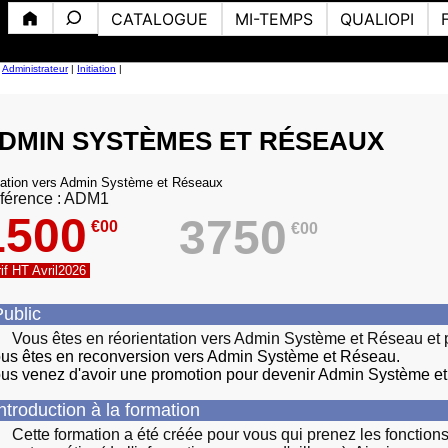
CATALOGUE
MI-TEMPS
QUALIOPI
|
Administrateur
|
Initiation
|
DMIN SYSTÈMES ET RÉSEAUX
tiation vers Admin Système et Réseaux
férence : ADM1
1500
3750
€00
€00
if HT Avril2026
ublic
Vous êtes en réorientation vers Admin Système et Réseau et par
us êtes en reconversion vers Admin Système et Réseau.
us venez d'avoir une promotion pour devenir Admin Système e
ntroduction à la formation
Cette formation a été créée pour vous qui prenez les fonctio