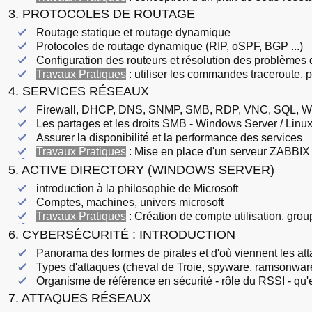
3. PROTOCOLES DE ROUTAGE
Routage statique et routage dynamique
Protocoles de routage dynamique (RIP, oSPF, BGP ...)
Configuration des routeurs et résolution des problèmes 
Travaux Pratiques
: utiliser les commandes traceroute, pi
4. SERVICES RÉSEAUX
Firewall, DHCP, DNS, SNMP, SMB, RDP, VNC, SQL, W
Les partages et les droits SMB - Windows Server / Lin
Assurer la disponibilité et la performance des services
Travaux Pratiques
: Mise en place d'un serveur ZABBIX 
5. ACTIVE DIRECTORY (WINDOWS SERVER)
introduction à la philosophie de Microsoft
Comptes, machines, univers microsoft
Travaux Pratiques
: Création de compte utilisation, grou
6. CYBERSÉCURITÉ : INTRODUCTION
Panorama des formes de pirates et d'où viennent les at
Types d'attaques (cheval de Troie, spyware, ramsonware
Organisme de référence en sécurité - rôle du RSSI - qu'
7. ATTAQUES RÉSEAUX