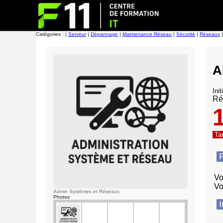
Catégories : |
Serveur
|
Dépannage
|
Maintenance Réseau
|
Sécurité
|
Réseaux
A
Ini
Ré
Tar
P
Vo
Vo
Admin Systèmes et Réseaux
Photos
I