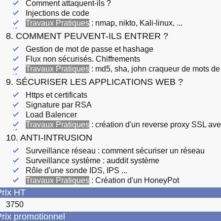
Comment attaquent-ils ?
Injections de code
Travaux Pratiques
: nmap, nikto, Kali-linux, ...
8. COMMENT PEUVENT-ILS ENTRER ?
Gestion de mot de passe et hashage
Flux non sécurisés. Chiffrements
Travaux Pratiques
: md5, sha, john craqueur de mots de
9. SÉCURISER LES APPLICATIONS WEB ?
Https et certificats
Signature par RSA
Load Balencer
Travaux Pratiques
: création d'un reverse proxy SSL av
10. ANTI-INTRUSION
Surveillance réseau : comment sécuriser un réseau
Surveillance système : auddit système
Rôle d'une sonde IDS, IPS ...
Travaux Pratiques
: Création d'un HoneyPot
rix HT
3750
rix promotionnel