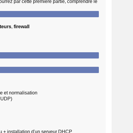
 pourrez par cette première partie, comprendre le
teurs
,
firewall
re et normalisation
, UDP)
u + installation d'un serveur DHCP