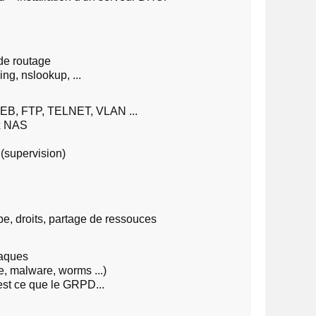
de routage
ng, nslookup, ...
EB, FTP, TELNET, VLAN ...
ux NAS
(supervision)
pe, droits, partage de ressouces
taques
, malware, worms ...)
est ce que le GRPD...