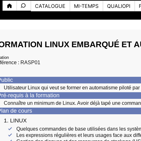
CATALOGUE
MI-TEMPS
QUALIOPI
ORMATION LINUX EMBARQUÉ ET A
iation
férence : RASP01
ublic
Utilisateur Linux qui veut se former en automatisme piloté p
ré-requis à la formation
Connaître un minimum de Linux. Avoir déjà tapé une comman
lan de cours
1. LINUX
Quelques commandes de base utilisées dans les syst
Les expressions régulières et leurs usages face aux dif