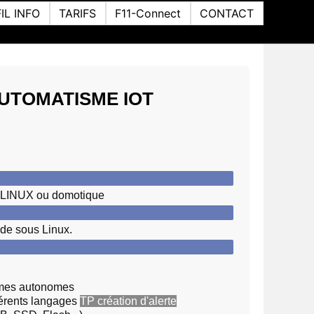
FIL INFO
TARIFS
F11-Connect
CONTACT
UTOMATISME IOT
ar LINUX ou domotique
de sous Linux.
èmes autonomes
férents langages
TP création d'alerte