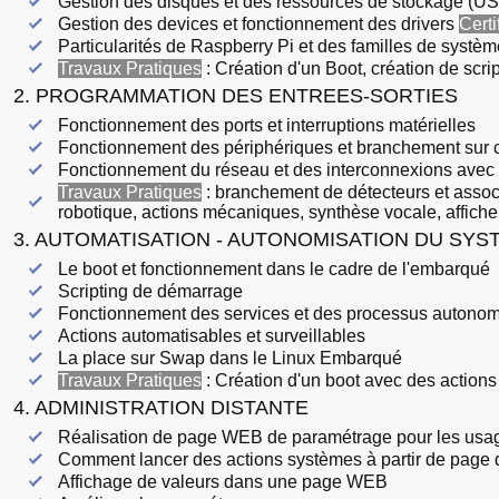
Gestion des disques et des ressources de stockage (US
Gestion des devices et fonctionnement des drivers
Certi
Particularités de Raspberry Pi et des familles de systèm
Travaux Pratiques
: Création d'un Boot, création de scrip
2. PROGRAMMATION DES ENTREES-SORTIES
Fonctionnement des ports et interruptions matérielles
Fonctionnement des périphériques et branchement sur c
Fonctionnement du réseau et des interconnexions avec 
Travaux Pratiques
: branchement de détecteurs et associ
robotique, actions mécaniques, synthèse vocale, affich
3. AUTOMATISATION - AUTONOMISATION DU SYS
Le boot et fonctionnement dans le cadre de l'embarqué
Scripting de démarrage
Fonctionnement des services et des processus autono
Actions automatisables et surveillables
La place sur Swap dans le Linux Embarqué
Travaux Pratiques
: Création d'un boot avec des action
4. ADMINISTRATION DISTANTE
Réalisation de page WEB de paramétrage pour les usa
Comment lancer des actions systèmes à partir de page
Affichage de valeurs dans une page WEB