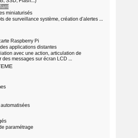
B, SSD, Flash...)
fiant
es miniaturisés
ts de surveillance système, création d'alertes ...
arte Raspberry Pi
des applications distantes
ation avec une action, articulation de
er des messages sur écran LCD ...
TEME
mes
s automatisées
gés
 de paramétrage