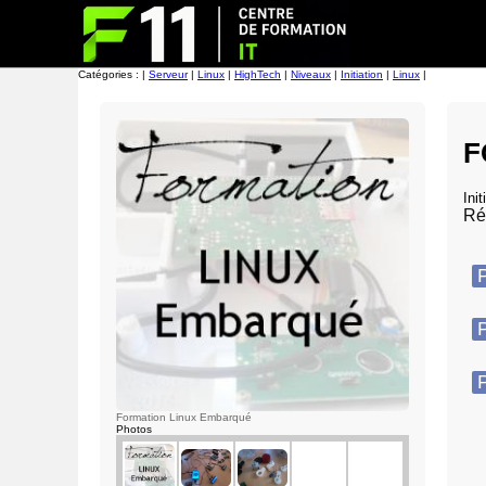
Catégories : |
Serveur
|
Linux
|
HighTech
|
Niveaux
|
Initiation
|
Linux
|
F
Init
Ré
P
P
P
Formation Linux Embarqué
Photos