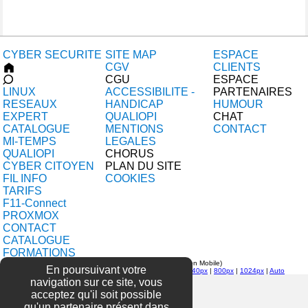
CYBER SECURITE
SITE MAP
ESPACE
CGV
CLIENTS
CGU
ESPACE
LINUX
ACCESSIBILITE -
PARTENAIRES
RESEAUX
HANDICAP
HUMOUR
EXPERT
QUALIOPI
CHAT
CATALOGUE
MENTIONS
CONTACT
MI-TEMPS
LEGALES
QUALIOPI
CHORUS
CYBER CITOYEN
PLAN DU SITE
FIL INFO
COOKIES
TARIFS
F11-Connect
PROXMOX
CONTACT
CATALOGUE
FORMATIONS
F11 - copyright 1997-2026 (version Mobile)
En poursuivant votre
New Responsive Design -> Actu:508px |
Real:508 |
640px
|
800px
|
1024px
|
Auto
navigation sur ce site, vous
acceptez qu'il soit possible
qu'un partenaire présent dans