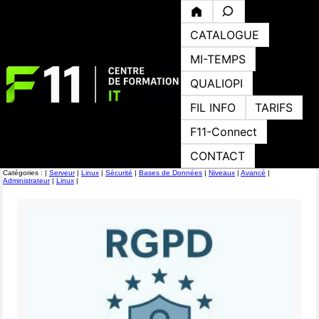
CATALOGUE
MI-TEMPS
QUALIOPI
FIL INFO
TARIFS
F11-Connect
CONTACT
Catégories : |
Serveur
|
Linux
|
Sécurité
|
Bases de Données
|
Niveaux
|
Avancé
|
Administrateur
|
Linux
|